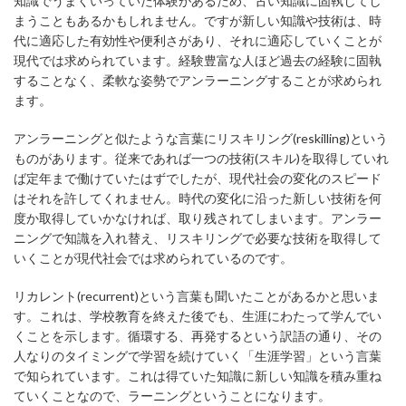
知識でうまくいっていた体験があるため、古い知識に固執してし
まうこともあるかもしれません。ですが新しい知識や技術は、時
代に適応した有効性や便利さがあり、それに適応していくことが
現代では求められています。経験豊富な人ほど過去の経験に固執
することなく、柔軟な姿勢でアンラーニングすることが求められ
ます。
アンラーニングと似たような言葉にリスキリング(reskilling)という
ものがあります。従来であれば一つの技術(スキル)を取得していれ
ば定年まで働けていたはずでしたが、現代社会の変化のスピード
はそれを許してくれません。時代の変化に沿った新しい技術を何
度か取得していかなければ、取り残されてしまいます。アンラー
ニングで知識を入れ替え、リスキリングで必要な技術を取得して
いくことが現代社会では求められているのです。
リカレント(recurrent)という言葉も聞いたことがあるかと思いま
す。これは、学校教育を終えた後でも、生涯にわたって学んでい
くことを示します。循環する、再発するという訳語の通り、その
人なりのタイミングで学習を続けていく「生涯学習」という言葉
で知られています。これは得ていた知識に新しい知識を積み重ね
ていくことなので、ラーニングということになります。