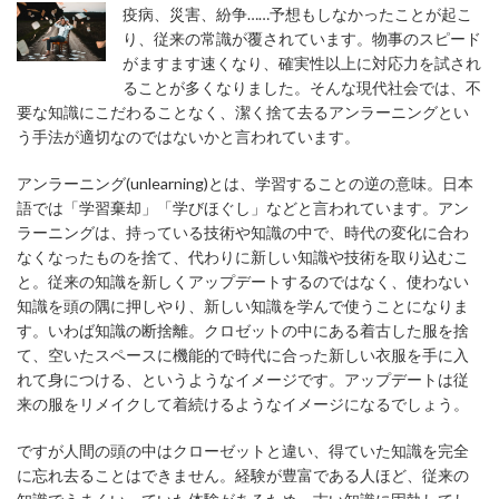
疫病、災害、紛争……予想もしなかったことが起こ
り、従来の常識が覆されています。物事のスピード
がますます速くなり、確実性以上に対応力を試され
ることが多くなりました。そんな現代社会では、不
要な知識にこだわることなく、潔く捨て去るアンラーニングとい
う手法が適切なのではないかと言われています。
アンラーニング(unlearning)とは、学習することの逆の意味。日本
語では「学習棄却」「学びほぐし」などと言われています。アン
ラーニングは、持っている技術や知識の中で、時代の変化に合わ
なくなったものを捨て、代わりに新しい知識や技術を取り込むこ
と。従来の知識を新しくアップデートするのではなく、使わない
知識を頭の隅に押しやり、新しい知識を学んで使うことになりま
す。いわば知識の断捨離。クロゼットの中にある着古した服を捨
て、空いたスペースに機能的で時代に合った新しい衣服を手に入
れて身につける、というようなイメージです。アップデートは従
来の服をリメイクして着続けるようなイメージになるでしょう。
ですが人間の頭の中はクローゼットと違い、得ていた知識を完全
に忘れ去ることはできません。経験が豊富である人ほど、従来の