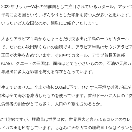
2022年サッカーW杯の開催国として注目されているカタール。アラビ
半島にある国という、ぼんやりとした印象を持つ人が多いと思います
いったいどんな国なのか、簡単にご紹介いたします。
大きなアラビア半島からちょっとだけ突き出た半島の一つがカタール
で、だいたい秋田県くらいの面積です。アラビア半島はサウジアラビ
王国が大半を占めています。その中でカタール、アラブ首長国連邦
(UAE)、クエートの三国は、面積はとても小さいものの、石油や天然ガ
世界経済に多大な影響を与える存在となっています。
生えていません。全土が海抜100m以下で、ひたすら平坦な砂漠が広が
道水は全て海水を濾過したものを使っています。首都ドーハに人口の半
人労働者の割合がとても多く、人口の９割を占めるとか。
22年現在)ですが、埋蔵量は世界２位。世界最大と言われるロシアのウレ
ルドガス田を所有しています。ちなみに天然ガスの埋蔵量１位はイラン