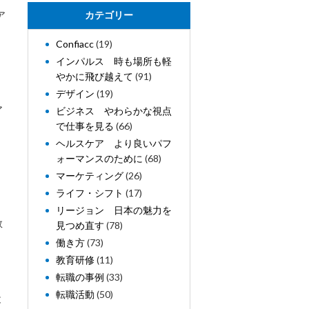
ア
カテゴリー
。
Confiacc
(19)
インパルス 時も場所も軽
やかに飛び越えて
(91)
デザイン
(19)
ア
ビジネス やわらかな視点
で仕事を見る
(66)
ヘルスケア より良いパフ
ォーマンスのために
(68)
マーケティング
(26)
ライフ・シフト
(17)
リージョン 日本の魅力を
数
見つめ直す
(78)
働き方
(73)
教育研修
(11)
転職の事例
(33)
転職活動
(50)
と