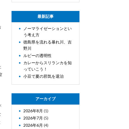
最新記事
お
ノーマライゼーションとい
う考え方
徳島県を流れる暴れ川、吉
、
野川
ルビーの透明性
カレーからスリランカを知
た
っていこう！
窒
小豆で夏の邪気を退治
アーカイブ
が
2026年8月
(1)
な
2026年7月
(5)
と
2026年6月
(4)