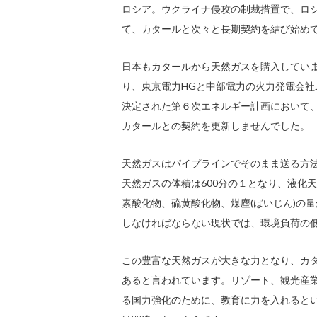
ロシア。ウクライナ侵攻の制裁措置で、ロ
て、カタールと次々と長期契約を結び始め
日本もカタールから天然ガスを購入してい
り、東京電力HGと中部電力の火力発電会社J
決定された第６次エネルギー計画において、
カタールとの契約を更新しませんでした。
天然ガスはパイプラインでそのまま送る方法
天然ガスの体積は600分の１となり、液化天
素酸化物、硫黄酸化物、煤塵(ばいじん)の
しなければならない現状では、環境負荷の低
この豊富な天然ガスが大きな力となり、カ
あると言われています。リゾート、観光産
る国力強化のために、教育に力を入れると