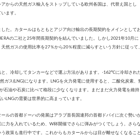
シアからの天然ガス輸入をストップしている欧州各国は、代替え国とし
ています。
ました。カタールはもともとアジア向け輸出の長期契約をメインとして
ERAの二社と25年間長期契約を結んでいました。しかし2021年10月に
天然ガスの使用比率を27％から20％程度に減らすという方針に従って
と、冷却してタンカーなどで運ぶ方法があります。-162℃に冷却され
然ガス(LNG)になります。LNGを火力発電に使用すると、二酸化炭素、
量が石油や石炭に比べて格段に少なくなります。まだまだ火力発電を維持
いLNGの需要は世界的に高まっています。
タールの首都ドーハの発展はアラブ首長国連邦の首都ドバイに次ぐ勢い
業に力を入れているため、W杯開催でさらに弾みがつくでしょう。さら
いう政策も進行中です。これからもカタールからは目が離せなくなるこ