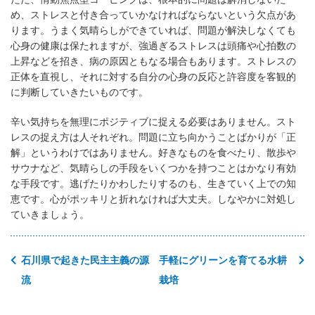
め、ストレスと付き合っていかなければならないという欠点があ
ります。うまく気晴らしができていれば、問題が解決しなくても
心身の健康は保たれますが、強過ぎるストレスは頭痛や心拍数の
上昇などを招き、病の原因ともなる場合もあります。ストレスの
正体を直視し、それに対する自分の心身の反応と許容度を客観的
に判断していきたいものです。
辛い気持ちを無理にポジティブに捉える必要はありません。スト
レスの捉え方は人それぞれ。問題に立ち向かうことばかりが「正
解」というわけではありません。好きなものを食べたり、散歩や
サウナなど、気晴らしの手段をいくつかを持つことはかなり有効
な手段です。逃げたりかわしたりするのも、生きていく上での知
恵です。心がポッキリと折れなければ大丈夫。しなやかに対処し
ていきましょう。
石川県で起きた民主主義の源
手軽にグリーンを育てる水耕
流
栽培