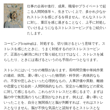
仕事の企画や進行、成果。職場やプライベートで起
こる人間関係等々。生きていく上で、多かれ少なか
れストレスを感じざるを得ません。そんなストレス
に対し、重圧を感じ過ぎることなく、上手に対処し
ていけるようになるストレスコーピングをご紹介い
たします。
コーピング(coping)は、対処する、切り抜けるという意味です。ス
トレスを感じたときに、うまく対処するのがストレスコーピン
グ。正面から解消に向けて取り組むだけではなく、ストレスを減
らしたり、ときには逃げるというのも手段の一つとなります。
ストレスにはいくつかの種類があります。長時間労働や単純作業
の連続、病気、暑い寒いといった物理的・科学的・肉体的なも
の。不安や悲しみといった心理的なもの。人事評価や異動、離婚
や恋愛など社会的・人間関係的なもの。安定から離別などの変化
に対して感じるもの。これらがストレスだと感じるまで、まずは
脳の中で無意識のうちに選別がなされます。例えば、暑い寒いと
いったことを、自分と無関係だと脳が判断すれば、それはストレ
スとなりません。脳が不快な気温だと認知するとストレスとな