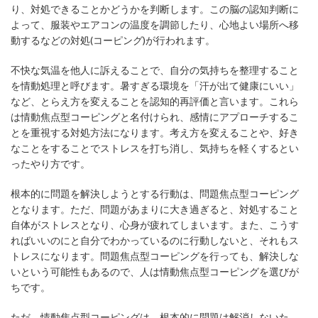
り、対処できることかどうかを判断します。この脳の認知判断に
よって、服装やエアコンの温度を調節したり、心地よい場所へ移
動するなどの対処(コーピング)が行われます。
不快な気温を他人に訴えることで、自分の気持ちを整理すること
を情動処理と呼びます。暑すぎる環境を「汗が出て健康にいい」
など、とらえ方を変えることを認知的再評価と言います。これら
は情動焦点型コーピングと名付けられ、感情にアプローチするこ
とを重視する対処方法になります。考え方を変えることや、好き
なことをすることでストレスを打ち消し、気持ちを軽くするとい
ったやり方です。
根本的に問題を解決しようとする行動は、問題焦点型コーピング
となります。ただ、問題があまりに大き過ぎると、対処すること
自体がストレスとなり、心身が疲れてしまいます。また、こうす
ればいいのにと自分でわかっているのに行動しないと、それもス
トレスになります。問題焦点型コーピングを行っても、解決しな
いという可能性もあるので、人は情動焦点型コーピングを選びが
ちです。
ただ、情動焦点型コーピングは、根本的に問題は解消しないた