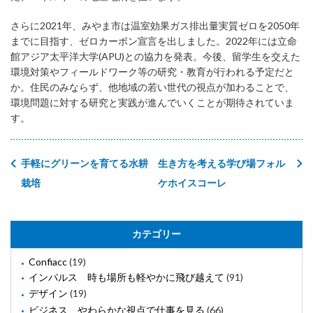
さらに2021年、みやま市は温室効果ガス排出量実質ゼロを2050年
までに目指す、ゼロカーボン宣言を出しました。2022年には立命
館アジア太平洋大学(APU)との協力を発表。今後、留学生を交えた
環境対策やフィールドワーク等の研究・教育が行われる予定だと
か。住民のみならず、他地域の若い世代の視点が加わることで、
環境問題に対する研究と実践が進んでいくことが期待されていま
す。
手軽にグリーンを育てる水耕
生き方を考える学び場フォル
栽培
ケホイスコーレ
カテゴリー
Confiacc
(19)
インパルス 時も場所も軽やかに飛び越えて
(91)
デザイン
(19)
ビジネス やわらかな視点で仕事を見る
(66)