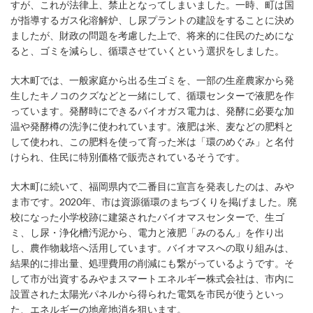
すが、これが法律上、禁止となってしまいました。一時、町は国
が指導するガス化溶解炉、し尿プラントの建設をすることに決め
ましたが、財政の問題を考慮した上で、将来的に住民のためにな
ると、ゴミを減らし、循環させていくという選択をしました。
大木町では、一般家庭から出る生ゴミを、一部の生産農家から発
生したキノコのクズなどと一緒にして、循環センターで液肥を作
っています。発酵時にできるバイオガス電力は、発酵に必要な加
温や発酵樽の洗浄に使われています。液肥は米、麦などの肥料と
して使われ、この肥料を使って育った米は「環のめぐみ」と名付
けられ、住民に特別価格で販売されているそうです。
大木町に続いて、福岡県内で二番目に宣言を発表したのは、みや
ま市です。2020年、市は資源循環のまちづくりを掲げました。廃
校になった小学校跡に建築されたバイオマスセンターで、生ゴ
ミ、し尿・浄化槽汚泥から、電力と液肥「みのるん」を作り出
し、農作物栽培へ活用しています。バイオマスへの取り組みは、
結果的に排出量、処理費用の削減にも繋がっているようです。そ
して市が出資するみやまスマートエネルギー株式会社は、市内に
設置された太陽光パネルから得られた電気を市民が使うといっ
た、エネルギーの地産地消を狙います。