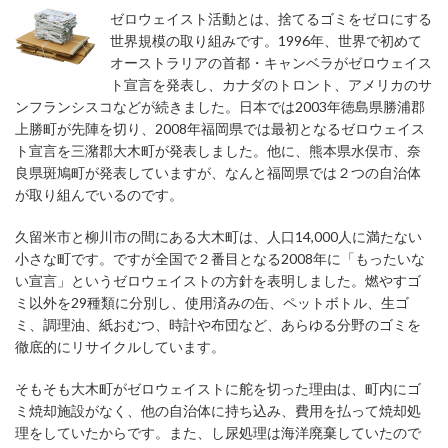
ゼロウェイスト活動とは、捨てるゴミをゼロにする
世界規模の取り組みです。1996年、世界で初めて
オーストラリアの首都・キャンベラがゼロウェイス
ト宣言を発表し、カナダのトロント、アメリカのサ
ンフランシスコなどが続きました。日本では2003年徳島県勝浦郡
上勝町が先陣を切り、2008年福岡県では最初となるゼロウェイス
ト宣言を三潴郡大木町が発表しました。他に、熊本県水俣市、奈
良県斑鳩町が発表していますが、なんと福岡県では２つの自治体
が取り組んでいるのです。
久留米市と柳川市の間にある大木町は、人口14,000人に満たない
小さな町です。ですが全国で２番目となる2008年に「もったいな
い宣言」というゼロウェイストの方針を表明しました。燃やすゴ
ミ以外を29種類に分別し、使用済みの缶、ペットボトル、生ゴ
ミ、調理油、紙おむつ、時計や布団など、あらゆる分野のゴミを
徹底的にリサイクルしています。
そもそも大木町がゼロウェイストに舵を切った理由は、町内にゴ
ミ焼却施設がなく、他の自治体に持ち込み、費用を払って焼却処
理をしていたからです。また、し尿処理は海洋廃棄していたので