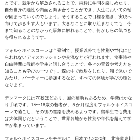
とです。競争から解放されることで、純粋に学問を楽しめたり、
自分自身の適性や内面と向き合うことができ、人生においての軸
が固まっていくのでしょう。そうすることで目標を抱き、実現へ
向けて歩き出す人もいます。大きなことに取り組まなくても、今
まで知ることのなかった事象に触れることで、何かしらの気づき
を得られるようです。
フォルケホイスコーレは全寮制で、授業以外でも性別や世代にと
らわれないディスカッションや交流などが行われます。食事時や
自由時間に教師や学生と話し合うことで、各々の背景や考え方を
知ることも学びの一つです。森の中で散歩をしたり、湖で泳いで
みたり、パーティーに参加するなど、すべての体験が学びの種と
なります。
デンマークには70校ほどあり、国の補助もあるため、学費はかな
り手頃です。16〜18歳の若者が、５か月程度をフォルケホイスコ
ーレで過ごし、その後の進路を決めるようです。留学生でも費用
は大体同じだということで、世界各地から性別や年代を超えて学
生が集まっています。
フォルケホイスコーレをモデルに、日本でも2020年、北海道東川