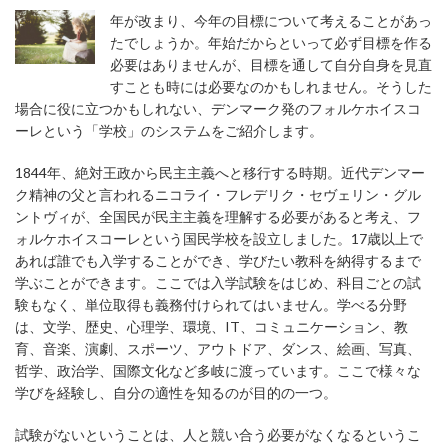
年が改まり、今年の目標について考えることがあっ
たでしょうか。年始だからといって必ず目標を作る
必要はありませんが、目標を通して自分自身を見直
すことも時には必要なのかもしれません。そうした
場合に役に立つかもしれない、デンマーク発のフォルケホイスコ
ーレという「学校」のシステムをご紹介します。
1844年、絶対王政から民主主義へと移行する時期。近代デンマー
ク精神の父と言われるニコライ・フレデリク・セヴェリン・グル
ントヴィが、全国民が民主主義を理解する必要があると考え、フ
ォルケホイスコーレという国民学校を設立しました。17歳以上で
あれば誰でも入学することができ、学びたい教科を納得するまで
学ぶことができます。ここでは入学試験をはじめ、科目ごとの試
験もなく、単位取得も義務付けられてはいません。学べる分野
は、文学、歴史、心理学、環境、IT、コミュニケーション、教
育、音楽、演劇、スポーツ、アウトドア、ダンス、絵画、写真、
哲学、政治学、国際文化など多岐に渡っています。ここで様々な
学びを経験し、自分の適性を知るのが目的の一つ。
試験がないということは、人と競い合う必要がなくなるというこ