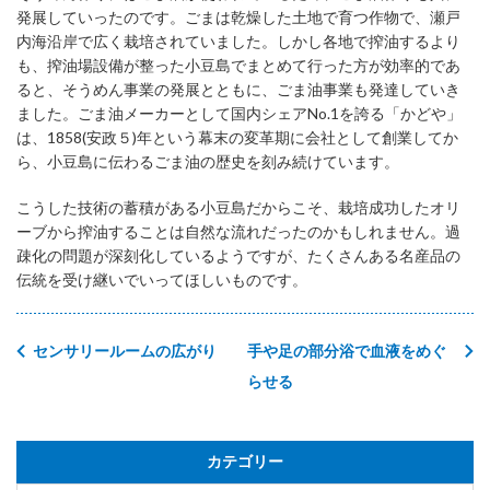
発展していったのです。ごまは乾燥した土地で育つ作物で、瀬戸
内海沿岸で広く栽培されていました。しかし各地で搾油するより
も、搾油場設備が整った小豆島でまとめて行った方が効率的であ
ると、そうめん事業の発展とともに、ごま油事業も発達していき
ました。ごま油メーカーとして国内シェアNo.1を誇る「かどや」
は、1858(安政５)年という幕末の変革期に会社として創業してか
ら、小豆島に伝わるごま油の歴史を刻み続けています。
こうした技術の蓄積がある小豆島だからこそ、栽培成功したオリ
ーブから搾油することは自然な流れだったのかもしれません。過
疎化の問題が深刻化しているようですが、たくさんある名産品の
伝統を受け継いでいってほしいものです。
センサリールームの広がり
手や足の部分浴で血液をめぐ
らせる
カテゴリー