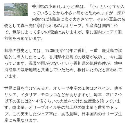
香川県の小豆 (しょうど)島は、「小」という字が入
っていることから小さい島かと思われますが、瀬戸
内海では淡路島に次ぐ大きさです。その小豆島の名
物として真っ先に挙げられるのはオリーブ。生産高は国内１位
で、気候によって多少の増減はありますが、常に国内シェア９割
前後を占めています。
栽培の歴史としては、1908(明治41)年に香川、三重、鹿児島で試
験的に導入したところ、香川県小豆島での栽培が成功し、今に至
っています。温暖で雨が少ないという香川県の気候条件が、地中
海沿岸の栽培地域と共通していたため、根付いたのだと言われて
います。
世界に目を向けてみると、オリーブ生産の１位はスペイン。他ギ
リシア、イタリア、モロッコなどがありますが、毎年、常に２位
以下の国には2〜４倍くらいの大差をつけた生産量を誇っていま
す。輸出量、オリーブオイル等の加工品の輸出量も世界でトッ
プ。この突出したシェア率は、ある意味、日本国内のオリーブ生
産にも重なります。