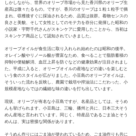
しかしながら、世界のオリーブ市場から見た香川県のオリーブ生
産高は微々たるもの。ですが、香川のオリーブは１粒１粒手で摘
まれ、収穫後すぐに採油されるため、品質は抜群。着物センスの
良さと美貌、そして女性としてのモテ力を存分に発揮した昭和の
小説家・宇野千代さんがスキンケアに愛用したことから、当初は
スキンケア商品として認知されていきました。
オリーブオイルが食生活に取り入れられ始めたのは昭和の後半。
オレイン酸やリノール酸が豊富なため、食べることで脂肪蓄積の
抑制や便秘解消、血圧上昇を防ぐなどの健康効果が注目されまし
た。平成に入ると、オリーブオイルの産地などの違いを楽しむと
いう食のスタイルが広がりました。小豆島のオリーブオイルは、
そういった流れを反映し、農園で栽培や搾油法にこだわった、小
規模産地ならではの繊細な味の違いを打ち出しています。
現状、オリーブが有名な小豆島ですが、名産品としては、そうめ
んも挙げられます。小豆島は、三輪、播州と共に、日本三大そう
めん産地と言われています。同じく、特産品であるごま油とそう
めんは、実は密接な関係があります。
そうめん作りにはごま油が使われているため、ごま油作りも共に