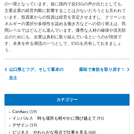
の一環となっています。仮に国内で反ESGの声が出たとしても、
主要企業の経営判断に影響することは少ないだろうとも言われて
います。投資家からの投資は経営を安定させますし、クリーンエ
ネルギーの選択や多様性を認める働き方などへの切り替えは、民
間レベルではどんどん進んでいます。優秀な人材の確保や流失防
止のためにも、企業は真剣に取り組んでいるというのが現状で
す。未来を作る潮流の一つとして、ESGを共有しておきましょ
う。
山口県とフグ、そして幕末の
薬味で食欲を取り戻す！
志士
カテゴリー
Confiacc
(19)
インパルス 時も場所も軽やかに飛び越えて
(91)
デザイン
(19)
ビジネス やわらかな視点で仕事を見る
(66)