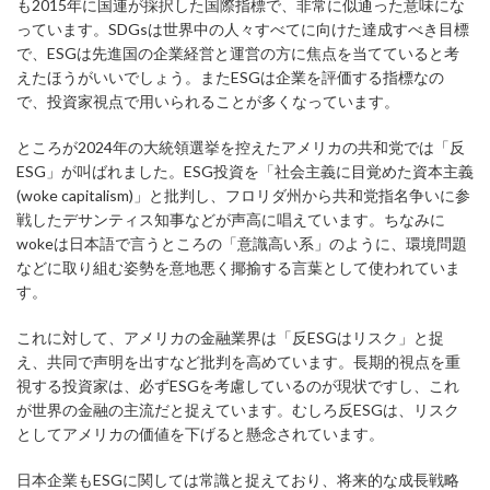
も2015年に国連が採択した国際指標で、非常に似通った意味にな
っています。SDGsは世界中の人々すべてに向けた達成すべき目標
で、ESGは先進国の企業経営と運営の方に焦点を当てていると考
えたほうがいいでしょう。またESGは企業を評価する指標なの
で、投資家視点で用いられることが多くなっています。
ところが2024年の大統領選挙を控えたアメリカの共和党では「反
ESG」が叫ばれました。ESG投資を「社会主義に目覚めた資本主義
(woke capitalism)」と批判し、フロリダ州から共和党指名争いに参
戦したデサンティス知事などが声高に唱えています。ちなみに
wokeは日本語で言うところの「意識高い系」のように、環境問題
などに取り組む姿勢を意地悪く揶揄する言葉として使われていま
す。
これに対して、アメリカの金融業界は「反ESGはリスク」と捉
え、共同で声明を出すなど批判を高めています。長期的視点を重
視する投資家は、必ずESGを考慮しているのが現状ですし、これ
が世界の金融の主流だと捉えています。むしろ反ESGは、リスク
としてアメリカの価値を下げると懸念されています。
日本企業もESGに関しては常識と捉えており、将来的な成長戦略