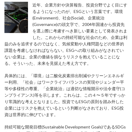
近年、企業方針や決算報告、投資分野でよく目にす
るようになったのが、ESGという言葉です。環境
(Environment)、社会(Social)、企業統治
(Governance)の頭文字で、2004年国連から投資先
を選ぶ際に考慮すべき新しい要素として発表されま
した。これからの持続可能な社会のため、企業は利
益のみを追求するのではなく、気候変動や人権問題などの世界的
課題を考慮しなければならない。ESGへの取り組みがなされてい
ない企業は、企業の価値を損なうリスクを抱えていることにな
る。そういった、未来を見据えた考え方です。
具体的には、「環境」は二酸化炭素排出削減やクリーンエネルギ
ー利用、「社会」はワークライフバランスの実現やジェンダー平
等や多様性の尊重、「企業統治」は適切な情報開示や法令遵守(コ
ンプライアンス)等を示します。これらは、この４〜５年ですっか
り常識的な考えとなりました。投資でもESGの原則を踏み外した
企業にはリスクを抱えているという判断がなされており、ESG投
資は世界的に伸びています。
持続可能な開発目標(Sustainable Development Goals)であるSDGs