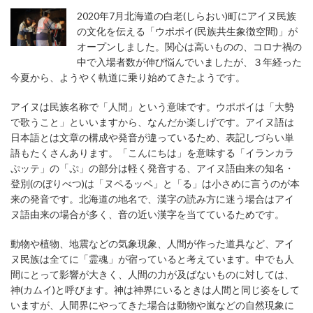
2020年7月北海道の白老(しらおい)町にアイヌ民族
の文化を伝える「ウポポイ(民族共生象徴空間)」が
オープンしました。関心は高いものの、コロナ禍の
中で入場者数が伸び悩んでいましたが、３年経った
今夏から、ようやく軌道に乗り始めてきたようです。
アイヌは民族名称で「人間」という意味です。ウポポイは「大勢
で歌うこと」といいますから、なんだか楽しげです。アイヌ語は
日本語とは文章の構成や発音が違っているため、表記しづらい単
語もたくさんあります。「こんにちは」を意味する「イランカラ
ぷッテ」の「ぷ」の部分は軽く発音する、アイヌ語由来の知名・
登別(のぼりべつ)は「ヌペるッペ」と「る」は小さめに言うのが本
来の発音です。北海道の地名で、漢字の読み方に迷う場合はアイ
ヌ語由来の場合が多く、音の近い漢字を当てているためです。
動物や植物、地震などの気象現象、人間が作った道具など、アイ
ヌ民族は全てに「霊魂」が宿っていると考えています。中でも人
間にとって影響が大きく、人間の力が及ばないものに対しては、
神(カムイ)と呼びます。神は神界にいるときは人間と同じ姿をして
いますが、人間界にやってきた場合は動物や嵐などの自然現象に