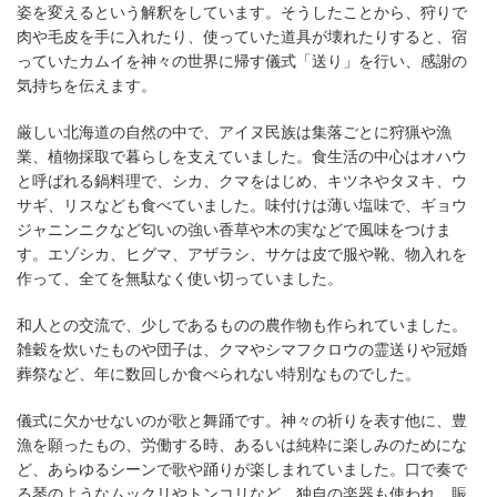
姿を変えるという解釈をしています。そうしたことから、狩りで
肉や毛皮を手に入れたり、使っていた道具が壊れたりすると、宿
っていたカムイを神々の世界に帰す儀式「送り」を行い、感謝の
気持ちを伝えます。
厳しい北海道の自然の中で、アイヌ民族は集落ごとに狩猟や漁
業、植物採取で暮らしを支えていました。食生活の中心はオハウ
と呼ばれる鍋料理で、シカ、クマをはじめ、キツネやタヌキ、ウ
サギ、リスなども食べていました。味付けは薄い塩味で、ギョウ
ジャニンニクなど匂いの強い香草や木の実などで風味をつけま
す。エゾシカ、ヒグマ、アザラシ、サケは皮で服や靴、物入れを
作って、全てを無駄なく使い切っていました。
和人との交流で、少しであるものの農作物も作られていました。
雑穀を炊いたものや団子は、クマやシマフクロウの霊送りや冠婚
葬祭など、年に数回しか食べられない特別なものでした。
儀式に欠かせないのが歌と舞踊です。神々の祈りを表す他に、豊
漁を願ったもの、労働する時、あるいは純粋に楽しみのためにな
ど、あらゆるシーンで歌や踊りが楽しまれていました。口で奏で
る琴のようなムックリやトンコリなど、独自の楽器も使われ、賑