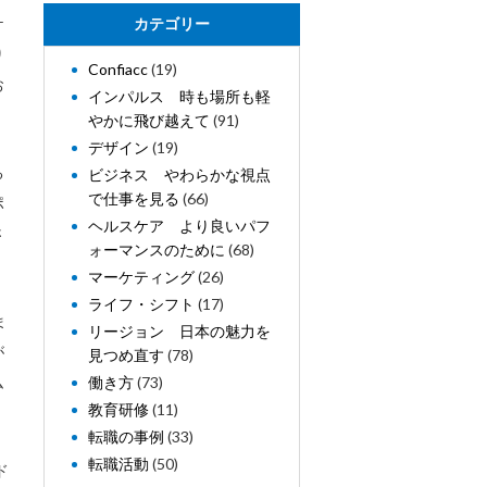
ケ
カテゴリー
り
Confiacc
(19)
お
インパルス 時も場所も軽
やかに飛び越えて
(91)
デザイン
(19)
る
ビジネス やわらかな視点
で仕事を見る
(66)
ポ
ヘルスケア より良いパフ
さ
ォーマンスのために
(68)
マーケティング
(26)
ライフ・シフト
(17)
ま
リージョン 日本の魅力を
が
見つめ直す
(78)
ム
働き方
(73)
教育研修
(11)
転職の事例
(33)
転職活動
(50)
ド