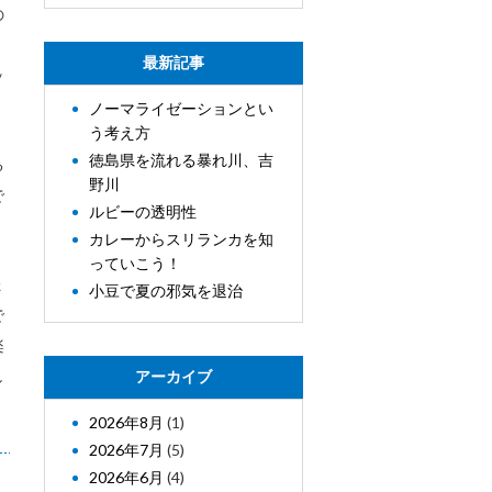
の
く
最新記事
ッ
ノーマライゼーションとい
う考え方
徳島県を流れる暴れ川、吉
る
野川
で
ルビーの透明性
カレーからスリランカを知
っていこう！
ょ
小豆で夏の邪気を退治
で
楽
し
アーカイブ
2026年8月
(1)
2026年7月
(5)
2026年6月
(4)