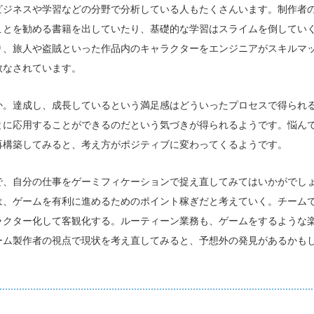
ビジネスや学習などの分野で分析している人もたくさんいます。制作者
ことを勧める書籍を出していたり、基礎的な学習はスライムを倒してい
り、旅人や盗賊といった作品内のキャラクターをエンジニアがスキルマ
数なされています。
か。達成し、成長しているという満足感はどういったプロセスで得られ
とに応用することができるのだという気づきが得られるようです。悩ん
再構築してみると、考え方がポジティブに変わってくるようです。
で、自分の仕事をゲーミフィケーションで捉え直してみてはいかがでし
は、ゲームを有利に進めるためのポイント稼ぎだと考えていく。チーム
ラクター化して客観化する。ルーティーン業務も、ゲームをするような
ーム製作者の視点で現状を考え直してみると、予想外の発見があるかも