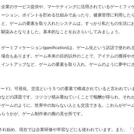
企業のサービス提供や、マーケティングに活用されているゲーミフィ
ーション。ポイントを貯める仕組みであったり、健康管理に利用した
と、ゲームの要素を取り入れたシステムは、すっかり私たちの生活に
馴染みとなりました。基本的なことをおさらいしてみましょう。
ゲーミフィケーション(gamification)は、ゲーム化という訳語で使われ
場合もあります。ゲーム本来の目的以外のことで、アイテムの獲得や
イントアップなど、ゲームの要素を取り入れ、ゲームのように夢中に
リワード)、可視化、交流という５つの要素で構成されていると言われてい
険などの課題です。コツコツ積み重ねていくことで報酬が得られ、それ
ンゲームのように、世界中の知らない人とも交流できる。これらがゲー
もらうかが、ゲーム制作者の腕の見せ所です。
目され始め、現在では企業研修や学習などにも使われています。また、「