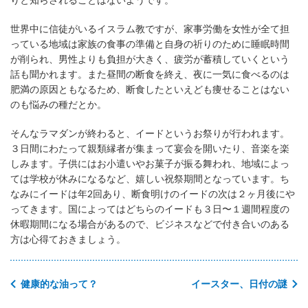
世界中に信徒がいるイスラム教ですが、家事労働を女性が全て担
っている地域は家族の食事の準備と自身の祈りのために睡眠時間
が削られ、男性よりも負担が大きく、疲労が蓄積していくという
話も聞かれます。また昼間の断食を終え、夜に一気に食べるのは
肥満の原因ともなるため、断食したといえども痩せることはない
のも悩みの種だとか。
そんなラマダンが終わると、イードというお祭りが行われます。
３日間にわたって親類縁者が集まって宴会を開いたり、音楽を楽
しみます。子供にはお小遣いやお菓子が振る舞われ、地域によっ
ては学校が休みになるなど、嬉しい祝祭期間となっています。ち
なみにイードは年2回あり、断食明けのイードの次は２ヶ月後にや
ってきます。国によってはどちらのイードも３日〜１週間程度の
休暇期間になる場合があるので、ビジネスなどで付き合いのある
方は心得ておきましょう。
健康的な油って？
イースター、日付の謎