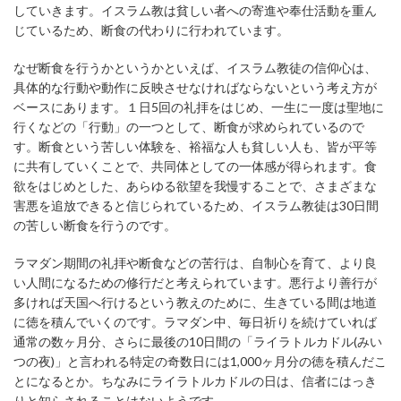
していきます。イスラム教は貧しい者への寄進や奉仕活動を重ん
じているため、断食の代わりに行われています。
なぜ断食を行うかというかといえば、イスラム教徒の信仰心は、
具体的な行動や動作に反映させなければならないという考え方が
ベースにあります。１日5回の礼拝をはじめ、一生に一度は聖地に
行くなどの「行動」の一つとして、断食が求められているので
す。断食という苦しい体験を、裕福な人も貧しい人も、皆が平等
に共有していくことで、共同体としての一体感が得られます。食
欲をはじめとした、あらゆる欲望を我慢することで、さまざまな
害悪を追放できると信じられているため、イスラム教徒は30日間
の苦しい断食を行うのです。
ラマダン期間の礼拝や断食などの苦行は、自制心を育て、より良
い人間になるための修行だと考えられています。悪行より善行が
多ければ天国へ行けるという教えのために、生きている間は地道
に徳を積んでいくのです。ラマダン中、毎日祈りを続けていれば
通常の数ヶ月分、さらに最後の10日間の「ライラトルカドル(みい
つの夜)」と言われる特定の奇数日には1,000ヶ月分の徳を積んだこ
とになるとか。ちなみにライラトルカドルの日は、信者にはっき
りと知らされることはないようです。