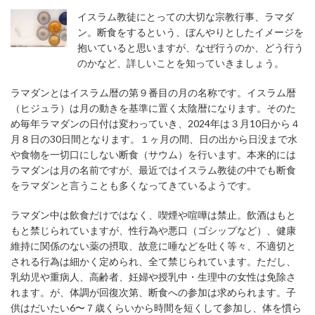
イスラム教徒にとっての大切な宗教行事、ラマダ
ン。断食をするという、ぼんやりとしたイメージを
抱いていると思いますが、なぜ行うのか、どう行う
のかなど、詳しいことを知っていきましょう。
ラマダンとはイスラム暦の第９番目の月の名称です。イスラム暦
（ヒジュラ）は月の動きを基準に置く太陰暦になります。そのた
め毎年ラマダンの日付は変わっていき、2024年は３月10日から４
月８日の30日間となります。１ヶ月の間、日の出から日没まで水
や食物を一切口にしない断食（サウム）を行います。本来的には
ラマダンは月の名前ですが、最近ではイスラム教徒の中でも断食
をラマダンと言うことも多くなってきているようです。
ラマダン中は飲食だけではなく、喫煙や喧嘩は禁止。飲酒はもと
もと禁じられていますが、性行為や悪口（ゴシップなど）、健康
維持に関係のない薬の摂取、故意に唾などを吐く等々、不適切と
される行為は細かく定められ、全て禁じられています。ただし、
乳幼児や重病人、高齢者、妊婦や授乳中・生理中の女性は免除さ
れます。が、体調が回復次第、断食への参加は求められます。子
供はだいたい6〜７歳くらいから時間を短くして参加し、体を慣ら